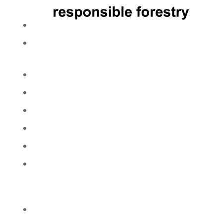
option aus FSC™-zertifiziertem Holz (Kiefer,
Eiche)
Einbautiefe 92 mm
Verglasung mit Paketen ab 46 bis 56 mm
4 Schichten Leimholz
4-schichtige Farbbeschichtung
Holzarten: Kiefer, Fichte, Meranti, Eiche
Arten der Holzbeschichtung: Lasurfarben, RAL-
Farben, Klarlack, Klarimprägnierung, rohes
Holz
Wir arbeiten mit Lieferanten zusammen, die